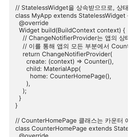
// StatelessWidget을 상속받으므로, 상
class MyApp extends StatelessWidget {

  @override

  Widget build(BuildContext context) {

    // ChangeNotifierProvider는 앱의
    // 이를 통해 앱의 모든 부분에서 Count
    return ChangeNotifierProvider(

      create: (context) => Counter(),

      child: MaterialApp(

        home: CounterHomePage(),

      ),

    );

  }

}

// CounterHomePage 클래스는 카운터
class CounterHomePage extends Stateless
  @override
