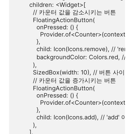
        children: <Widget>[

          // 카운터 값을 감소시키는 버튼

          FloatingActionButton(

            onPressed: () {

              Provider.of<Counter>(context, l
            },

            child: Icon(Icons.remove), // '
            backgroundColor: Colors.r
          ),

          SizedBox(width: 10), // 버튼 사이
          // 카운터 값을 증가시키는 버튼

          FloatingActionButton(

            onPressed: () {

              Provider.of<Counter>(context, li
            },

            child: Icon(Icons.add), // 'add'
          ),

        ],
