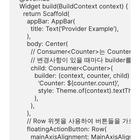
  Widget build(BuildContext context) {

    return Scaffold(

      appBar: AppBar(

        title: Text('Provider Example'),

      ),

      body: Center(

        // Consumer<Counter>는 Coun
        // 변경사항이 있을 때마다 builde
        child: Consumer<Counter>(

          builder: (context, counter, child) => 
            'Counter: ${counter.count}',

            style: Theme.of(context).textThe
          ),

        ),

      ),

      // Row 위젯을 사용하여 버튼들을 가로
      floatingActionButton: Row(

        mainAxisAlignment: MainAxi