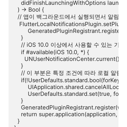
    didFinishLaunchingWithOptions launch
  ) -> Bool {

  // 앱이 백그라운드에서 실행되면서 알림을
   FlutterLocalNotificationsPlugin.setPlugin
        GeneratedPluginRegistrant.register(wi
    }

    // iOS 10.0 이상에서 사용할 수 있는 기
    if #available(iOS 10.0, *) {

      UNUserNotificationCenter.current().
    }

    // 이 부분은 특정 조건에 따라 로컬 알
    if(!UserDefaults.standard.bool(forKey: "N
        UIApplication.shared.cancelAllLocalNo
        UserDefaults.standard.set(true, forKe
    }

    GeneratedPluginRegistrant.register(with:
    return super.application(application, 
  }
