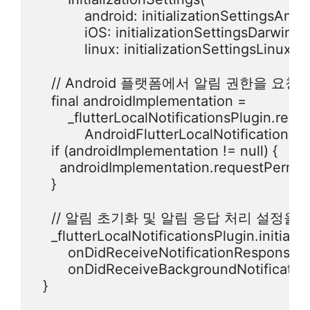
            android: initializationSettingsAndro
            iOS: initializationSettingsDarwin,

            linux: initializationSettingsLinux);

    // Android 플랫폼에서 알림 권한을 요청합
    final androidImplementation =

        _flutterLocalNotificationsPlugin.re
            AndroidFlutterLocalNotificationsPl
    if (androidImplementation != null) {

      androidImplementation.requestPermiss
    }

    // 알림 초기화 및 알림 응답 처리 설정을 
    _flutterLocalNotificationsPlugin.initialize
        onDidReceiveNotificationResponse: 
        onDidReceiveBackgroundNotificatio
  }
