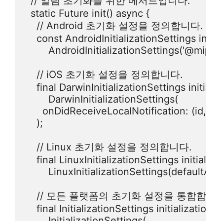
  // 알림 초기화를 위한 메서드입니다.

  static Future init() async {

    // Android 초기화 설정을 정의합니다.

    const AndroidInitializationSettings init
        AndroidInitializationSettings('@mipma
    // iOS 초기화 설정을 정의합니다.

    final DarwinInitializationSettings initia
        DarwinInitializationSettings(

      onDidReceiveLocalNotification: (id, tit
    );

    // Linux 초기화 설정을 정의합니다.

    final LinuxInitializationSettings initiali
        LinuxInitializationSettings(defaultAc
    // 모든 플랫폼의 초기화 설정을 통합합니다
    final InitializationSettings initializationS
        InitializationSettings(
