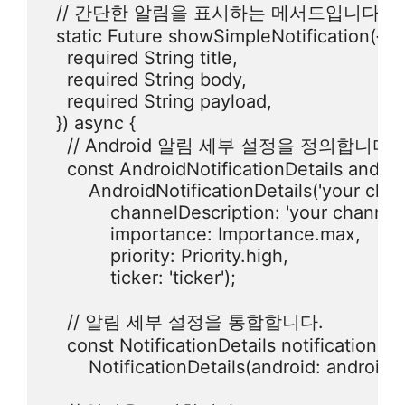
  // 간단한 알림을 표시하는 메서드입니다.

  static Future showSimpleNotification({

    required String title,

    required String body,

    required String payload,

  }) async {

    // Android 알림 세부 설정을 정의합니다.

    const AndroidNotificationDetails androi
        AndroidNotificationDetails('your chan
            channelDescription: 'your channel 
            importance: Importance.max,

            priority: Priority.high,

            ticker: 'ticker');

    // 알림 세부 설정을 통합합니다.

    const NotificationDetails notificationDet
        NotificationDetails(android: androidNo