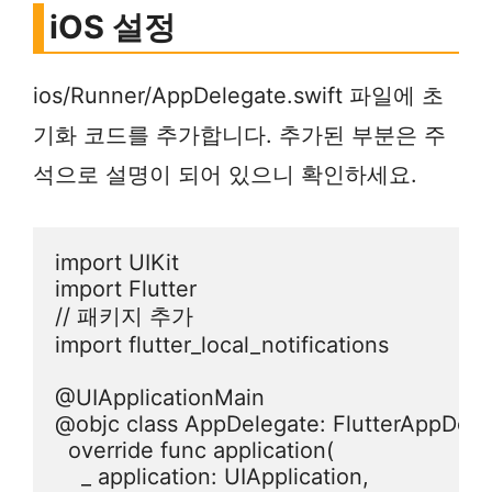
iOS 설정
ios/Runner/AppDelegate.swift 파일에 초
기화 코드를 추가합니다. 추가된 부분은 주
석으로 설명이 되어 있으니 확인하세요.
import UIKit

import Flutter

// 패키지 추가

import flutter_local_notifications

@UIApplicationMain

@objc class AppDelegate: FlutterAppDeleg
  override func application(

    _ application: UIApplication,
