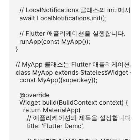
  // LocalNotifications 클래스의 ini
  await LocalNotifications.init();

  // Flutter 애플리케이션을 실행합니다.

  runApp(const MyApp());

}

// MyApp 클래스는 Flutter 애플리케이션의
class MyApp extends StatelessWidget {

  const MyApp({super.key});

  @override

  Widget build(BuildContext context) {

    return MaterialApp(

      // 애플리케이션의 제목을 설정합니다.

      title: 'Flutter Demo',
