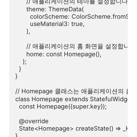
      // 애플리케이션의 테마를 설정합니다.

      theme: ThemeData(

        colorScheme: ColorScheme.fromSeed
        useMaterial3: true,

      ),

      // 애플리케이션의 홈 화면을 설정합니다.
      home: const Homepage(),

    );

  }

}

// Homepage 클래스는 애플리케이션의 홈 
class Homepage extends StatefulWidget {

  const Homepage({super.key});

  @override

  State<Homepage> createState() => _Hom
}
