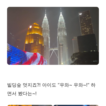
빌딩숲 멋지죠?! 아이도 “우와~ 우와~!” 하
면서 봤다는~!