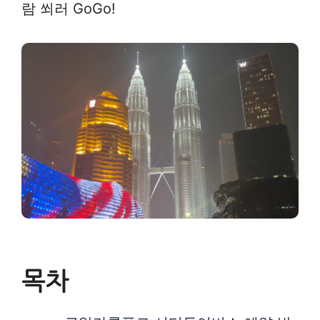
람 쐬러 GoGo!
목차