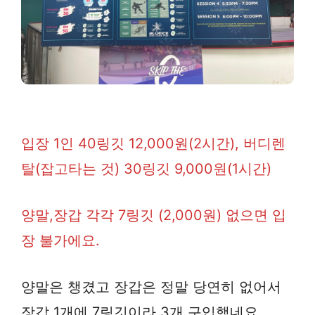
입장 1인 40링깃 12,000원(2시간), 버디렌
탈(잡고타는 것) 30링깃 9,000원(1시간)
양말,장갑 각각 7링깃 (2,000원) 없으면 입
장 불가에요.
양말은 챙겼고 장갑은 정말 당연히 없어서
장갑 1개에 7링깃이라 3개 구입했네요.