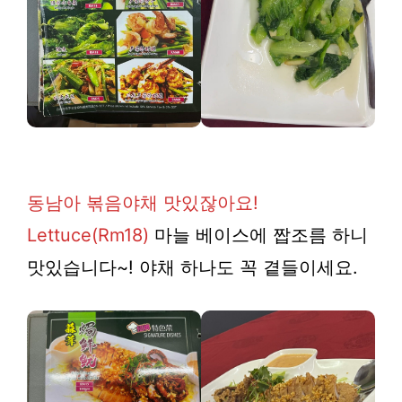
동남아 볶음야채 맛있잖아요!
Lettuce(Rm18)
마늘 베이스에 짭조름 하니
맛있습니다~! 야채 하나도 꼭 곁들이세요.