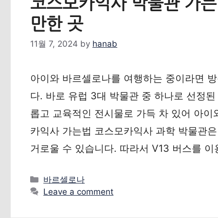
코스모카익사 박물관 가는
만한 곳
11월 7, 2024
by
hanab
아이와 바르셀로나를 여행하는 중이라면 방
다. 바로 유럽 3대 박물관 중 하나로 선정
롭고 교육적인 전시물로 가득 차 있어 아이
카익사 가는법 코스모카익사 과학 박물관은
거로울 수 있습니다. 따라서 V13 버스를 
Categories
바르셀로나
Leave a comment